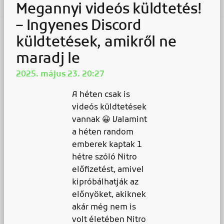
Megannyi videós küldtetés!
– Ingyenes Discord
küldtetések, amikről ne
maradj le
2025. május 23. 20:27
A héten csak is
videós küldtetések
vannak 😀 Valamint
a héten random
emberek kaptak 1
hétre szóló Nitro
előfizetést, amivel
kipróbálhatják az
előnyöket, akiknek
akár még nem is
volt életében Nitro