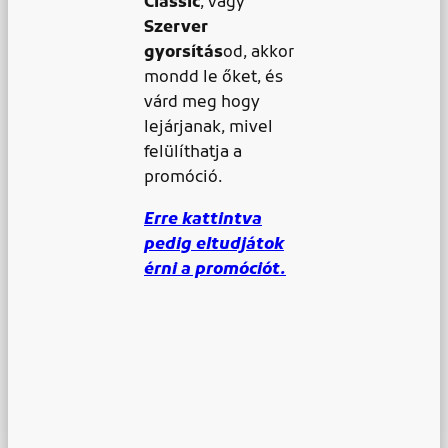
Classic
, vagy
Szerver
gyorsítás
od, akkor
mondd le őket, és
várd meg hogy
lejárjanak, mivel
felülíthatja a
promóció.
Erre kattintva
pedig eltudjátok
érni a promóciót.