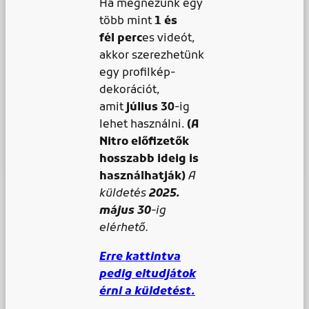
Ha megnézünk egy
több mint
1 és
fél
perc
es videót,
akkor szerezhetünk
egy profilkép-
dekorációt,
amit
július 30
-ig
lehet használni.
(A
Nitro előfizetők
hosszabb ideig is
használhatják)
A
küldetés
2025.
május 30
-ig
elérhető.
Erre kattintva
pedig eltudjátok
érni a küldetést.