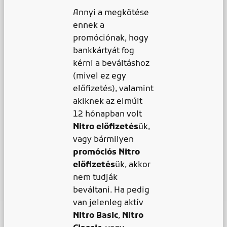
Annyi a megkötése
ennek a
promóciónak, hogy
bankkártyát fog
kérni a beváltáshoz
(mivel ez egy
előfizetés), valamint
akiknek az elmúlt
12 hónapban volt
Nitro előfizetés
ük,
vagy bármilyen
promóciós Nitro
előfizetés
ük, akkor
nem tudják
beváltani. Ha pedig
van jelenleg aktív
Nitro Basic
,
Nitro