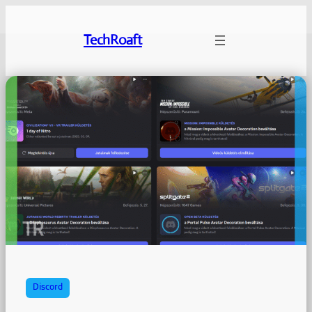
Ugrás
a
TechRoaft
tartalomhoz
Discord