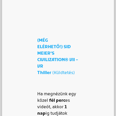
(MÉG
ELÉRHETŐ!) SID
MEIER’S
CIVILIZATION® VII –
VR
Thiller
(Küldtetés)
Ha megnézünk egy
közel
fél perc
es
videót, akkor
1
nap
ig tudjátok