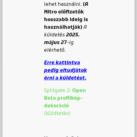
lehet használni.
(A
Nitro előfizetők
hosszabb ideig is
használhatják)
A
küldetés
2025.
május 2
7
-ig
elérhető.
Erre kattintva
pedig eltudjátok
érni a küldetést.
Splitgate 2:
Open
Beta
profilkép-
dekoráció
(Küldtetés)