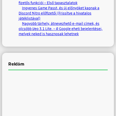
fizetős funkciói – Első tapasztalatok
Ingyenes Game Passt, és új előnyöket kapnak a
Discord Nitro előfizetői (Frissítve a hivatalos
játéklistával)
Nagyobb tárhely, átnevezhető e-mail címek, és
olcsóbb Veo 3.1 Lite. – A Google eheti bejelentései,
melyek neked is hasznosak lehetnek
Reklám