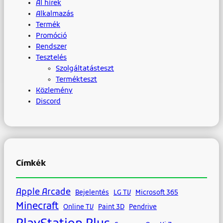
AI hírek
Alkalmazás
Termék
Promóció
Rendszer
Tesztelés
Szolgáltatásteszt
Termékteszt
Közlemény
Discord
Címkék
Apple Arcade
Bejelentés
LG TV
Microsoft 365
Minecraft
Online TV
Paint 3D
Pendrive