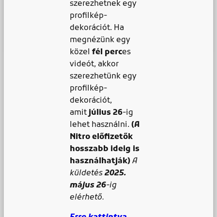
szerezhetnek egy
profilkép-
dekorációt. Ha
megnézünk egy
közel
fél
perc
es
videót, akkor
szerezhetünk egy
profilkép-
dekorációt,
amit
július 26
-ig
lehet használni.
(A
Nitro előfizetők
hosszabb ideig is
használhatják)
A
küldetés
2025.
május 26
-ig
elérhető.