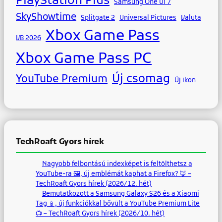
PlayStation Plus
Samsung One Ui 7
SkyShowtime
Splitgate 2
Universal Pictures
Valuta
Xbox Game Pass
VB 2026
Xbox Game Pass PC
Új csomag
YouTube Premium
Új ikon
TechRoaft Gyors hírek
Nagyobb felbontású indexképet is feltölthetsz a
YouTube-ra 🖼, új emblémát kaphat a Firefox? 🦊 –
TechRoaft Gyors hírek (2026/12. hét)
Bemutatkozott a Samsung Galaxy S26 és a Xiaomi
Tag 📱, új funkciókkal bővült a YouTube Premium Lite
📺 – TechRoaft Gyors hírek (2026/10. hét)