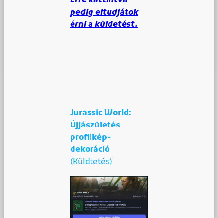
Erre kattintva
pedig eltudjátok
érni a küldetést.
Jurassic World:
Újjászületés
profilkép-
dekoráció
(Küldtetés)