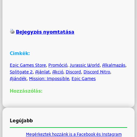
Bejegyzés nyomtatása
Címkék:
Epic Games Store
, 
Promóció
, 
Jurassic World
, 
Alkalmazás
, 
Splitgate 2
, 
Ajánlat
, 
Akció
, 
Discord
, 
Discord Nitro
, 
Ajándék
, 
Mission: Impossible
, 
Epic Games
Hozzászólás:
Legújabb
Megérkeztek hozzánk is a Facebook és Instagram