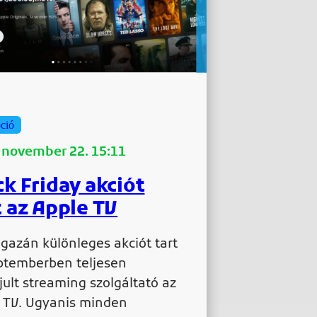
ció
 november 22. 15:11
ck Friday akciót
t az Apple TV
igazán különleges akciót tart
ptemberben teljesen
ult streaming szolgáltató az
 TV. Ugyanis minden