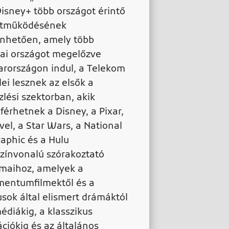
Disney+ több országot érintő
ttműködésének
nhetően, amely több
ai országot megelőzve
rországon indul, a Telekom
lei lesznek az elsők a
zlési szektorban, akik
férhetnek a Disney, a Pixar,
vel, a Star Wars, a National
aphic és a Hulu
színvonalú szórakoztató
lmaihoz, amelyek a
entumfilmektől és a
kusok által elismert drámáktól
édiákig, a klasszikus
ciókig és az általános