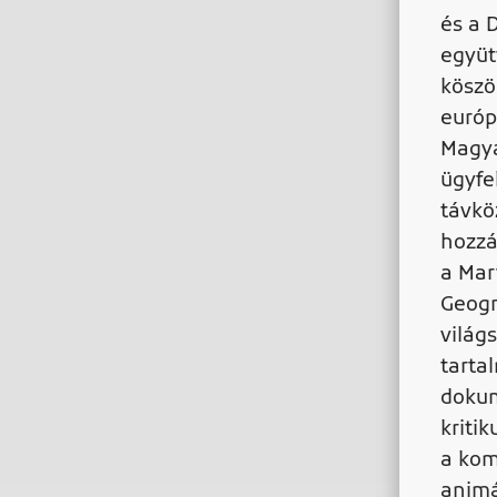
és a 
együ
köszö
európ
Magya
ügyfe
távkö
hozzá
a Mar
Geogr
világ
tarta
dokum
kriti
a kom
animá