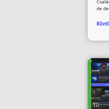
Csalá
de d
Bőve