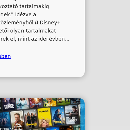
koztató tartalmakig
dnek.” Idézve a
közleményből A Disney+
zetői olyan tartalmakat
nek el, mint az idei évben…
bben