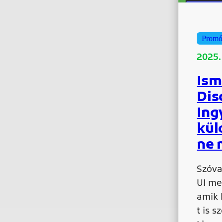
Promó
2025.
Ism
Dis
Ing
kül
ne 
Szóva
UI mel
amik 
t is 