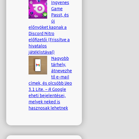
Ingyenes
Game
Passt, és
új
előnyöket kapnak a
Discord Nitro
előfizetői (Frissítve a
hivatalos
játéklistával)
Nagyobb
tárhely,
átnevezhe
tő e-mail
címek, és olcsóbb Veo
3.1 Lite. – A Google
eheti bejelentései,
melyek neked is
hasznosak lehetnek