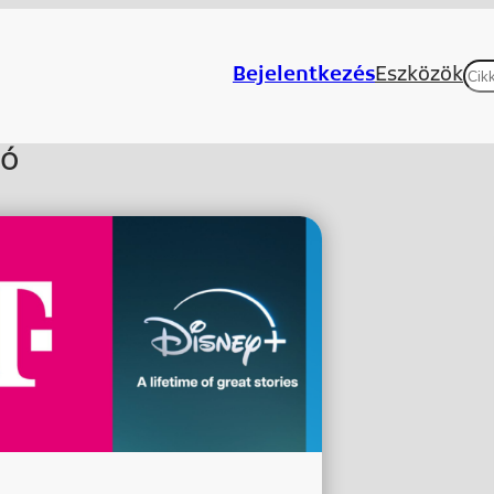
Ke
Bejelentkezés
Eszközök
ió