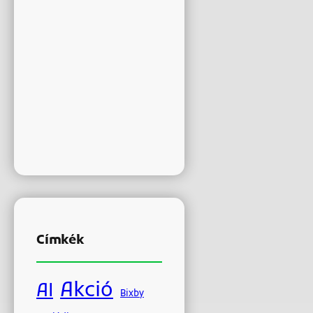
Címkék
Akció
AI
Bixby