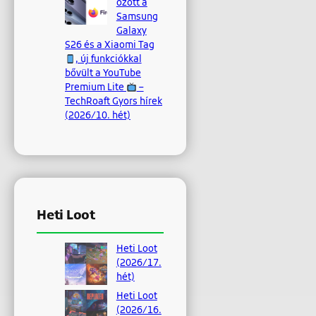
ozott a
Samsung
Galaxy
S26 és a Xiaomi Tag
, új funkciókkal
bővült a YouTube
Premium Lite
–
TechRoaft Gyors hírek
(2026/10. hét)
Heti Loot
Heti Loot
(2026/17.
hét)
Heti Loot
(2026/16.