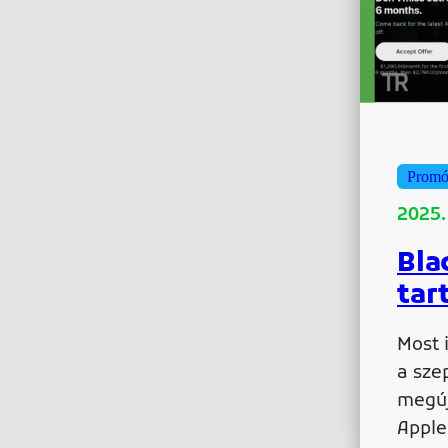
Promó
2025.
Bla
tar
Most 
a sze
megúj
Apple