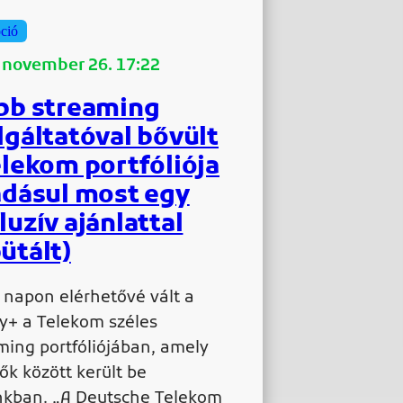
ció
 november 26. 17:22
bb streaming
lgáltatóval bővült
elekom portfóliója
adásul most egy
luzív ajánlattal
ütált)
 napon elérhetővé vált a
y+ a Telekom széles
ming portfóliójában, amely
sők között került be
kban. „A Deutsche Telekom