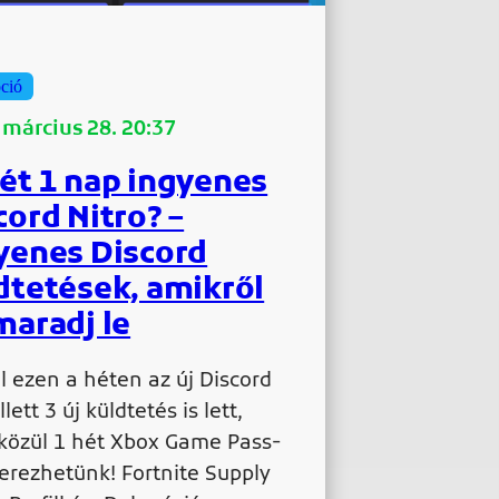
ció
 március 28. 20:37
ét 1 nap ingyenes
cord Nitro? –
yenes Discord
dtetések, amikről
maradj le
l ezen a héten az új Discord
lett 3 új küldtetés is lett,
közül 1 hét Xbox Game Pass-
szerezhetünk! Fortnite Supply