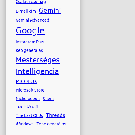
Családi csomag
Gemini
E-mail cím
Gemini Advanced
Google
Instagram Plus
Kép generálás
Mesterséges
Intelligencia
MICOLOX
Microsoft Store
Nickelodeon
Shein
TechRoaft
Threads
The Last Of Us
Windows
Zene generálás