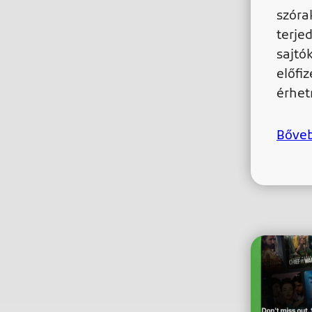
szóra
terje
sajtó
előfi
érhet
Bőve