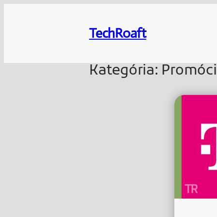
Ugrás
a
TechRoaft
tartalomhoz
Kategória:
Promóc