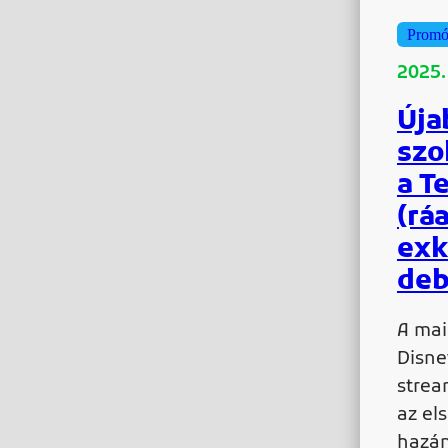
Promó
2025.
Úja
szo
a T
(rá
exk
deb
A mai
Disne
strea
az el
hazán