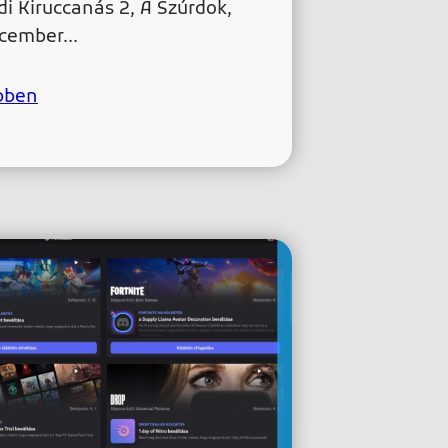
di Kiruccanás 2, A Szúrdok,
ecember…
bben