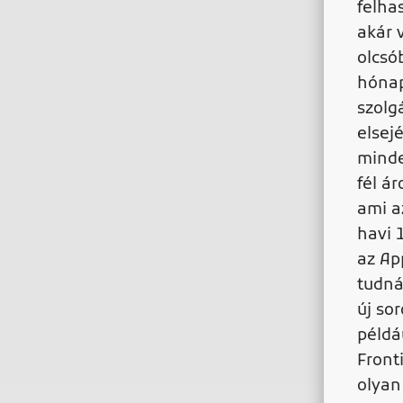
felha
akár 
olcsó
hónap
szolg
elsej
minde
fél ár
ami a
havi 
az Ap
tudná
új so
példá
Fronti
olyan