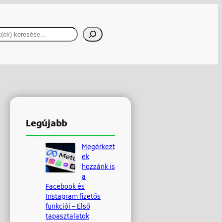
resés
Legújabb
Megérkezt
ek
hozzánk is
a
Facebook és
Instagram fizetős
funkciói – Első
tapasztalatok