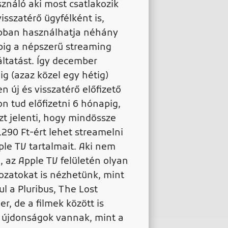
sználó aki most csatlakozik
visszatérő ügyfélként is,
bban használhatja néhány
ig a népszerű streaming
áltatást. Így december
éig (azaz közel egy hétig)
n új és visszatérő előfizető
on tud előfizetni 6 hónapig,
zt jelenti, hogy mindössze
1290 Ft-ért lehet streamelni
ple TV tartalmait. Aki nem
, az Apple TV felületén olyan
rozatokat is nézhetünk, mint
ul a Pluribus, The Lost
er, de a filmek között is
 újdonságok vannak, mint a