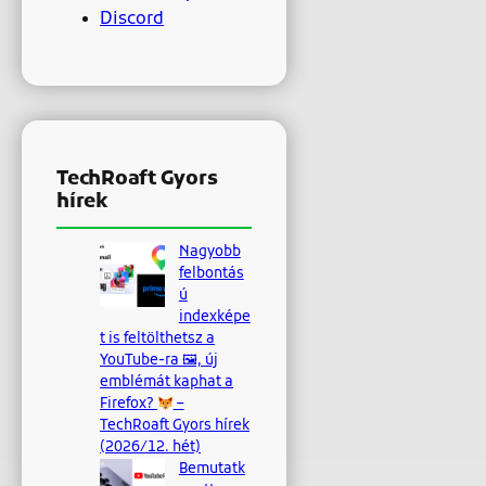
Discord
TechRoaft Gyors
hírek
Nagyobb
felbontás
ú
indexképe
t is feltölthetsz a
YouTube-ra 🖼, új
emblémát kaphat a
Firefox?
–
TechRoaft Gyors hírek
(2026/12. hét)
Bemutatk