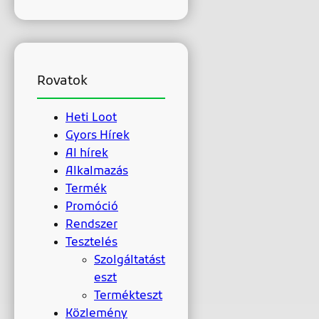
Rovatok
Heti Loot
Gyors Hírek
AI hírek
Alkalmazás
Termék
Promóció
Rendszer
Tesztelés
Szolgáltatást
eszt
Termékteszt
Közlemény