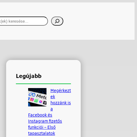
resés
Legújabb
Megérkezt
ek
hozzánk is
a
Facebook és
Instagram fizetős
funkciói – Első
tapasztalatok