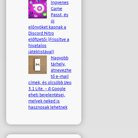
Ingyenes
Game
Passt, és
új
előnyöket kapnak a
Discord Nitro
előfizetői (Frissítve a
hivatalos
játéklistával)
Nagyobb
tárhely,
átnevezhe
tő e-mail
címek, és olcsóbb Veo
3.1 Lite. – A Google
eheti bejelentései,
melyek neked is
hasznosak lehetnek