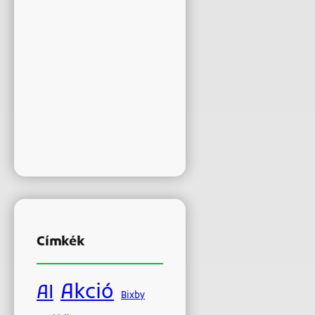
Címkék
Akció
AI
Bixby