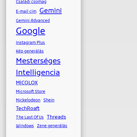
Családi csomag
Gemini
E-mail cím
Gemini Advanced
Google
Instagram Plus
Kép generálás
Mesterséges
Intelligencia
MICOLOX
Microsoft Store
Nickelodeon
Shein
TechRoaft
Threads
The Last Of Us
Windows
Zene generálás