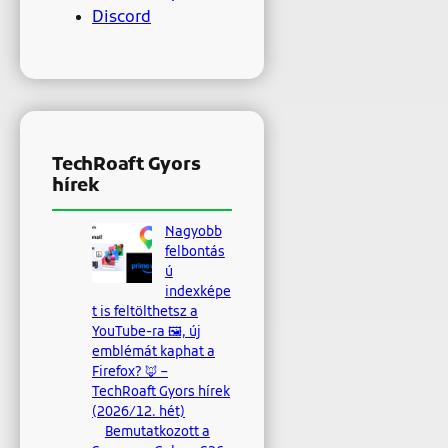
Discord
TechRoaft Gyors
hírek
Nagyobb
felbontás
ú
indexképe
t is feltölthetsz a
YouTube-ra 🖼, új
emblémát kaphat a
Firefox? 🦊 –
TechRoaft Gyors hírek
(2026/12. hét)
Bemutatkozott a