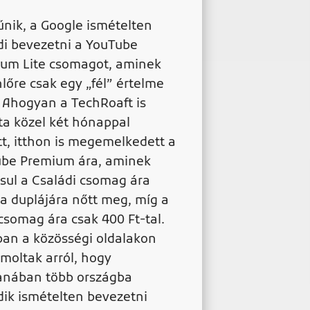
űnik, a Google ismételten
di bevezetni a YouTube
um Lite csomagot, aminek
lőre csak egy „fél” értelme
 Ahogyan a TechRoaft is
ta közel két hónappal
tt, itthon is megemelkedett a
be Premium ára, aminek
sul a Családi csomag ára
 a duplájára nőtt meg, míg a
csomag ára csak 400 Ft-tal.
an a közösségi oldalakon
moltak arról, hogy
nában több országba
dik ismételten bevezetni