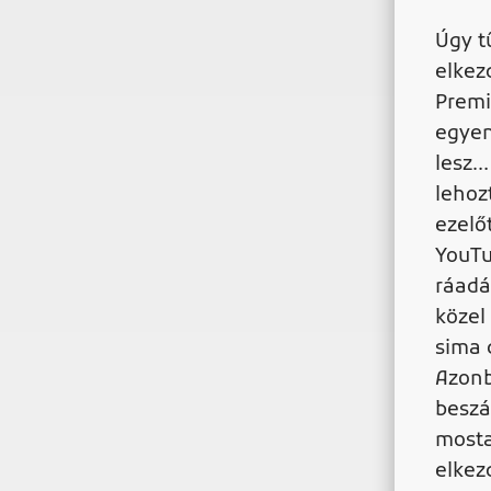
Úgy t
elkez
Premi
egyen
lesz…
lehoz
ezelő
YouTu
ráadá
közel
sima 
Azonb
beszá
mosta
elkez