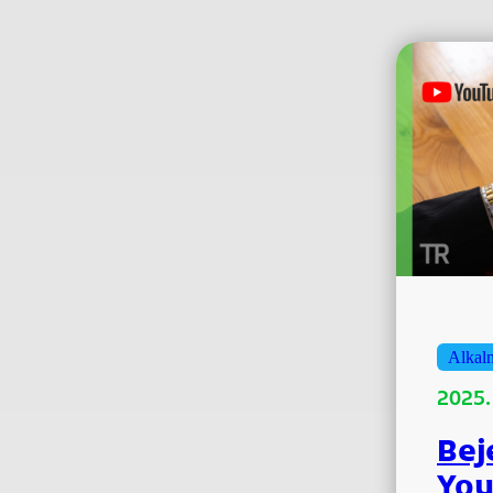
Alkal
2025.
Bej
You