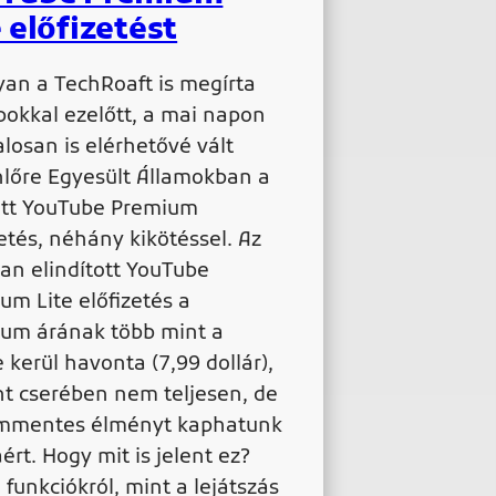
e előfizetést
an a TechRoaft is megírta
okkal ezelőtt, a mai napon
alosan is elérhetővé vált
lőre Egyesült Államokban a
ott YouTube Premium
zetés, néhány kikötéssel. Az
an elindított YouTube
um Lite előfizetés a
um árának több mint a
e kerül havonta (7,99 dollár),
nt cserében nem teljesen, de
mmentes élményt kaphatunk
ért. Hogy mit is jelent ez?
 funkciókról, mint a lejátszás