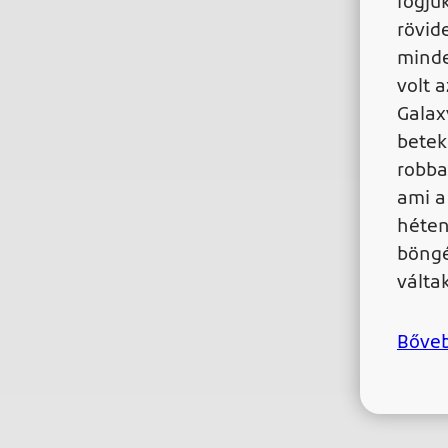
fogju
rövid
minde
volt 
Galax
betek
robba
ami a
héten
böngé
váltak
Bőve