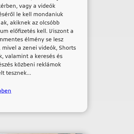
térben, vagy a videók
téséről le kell mondaniuk
ak, akiknek az olcsóbb
um előfizetés kell. Viszont a
mmentes élmény se lesz
, mivel a zenei videók, Shorts
k, valamint a keresés és
szés közbeni reklámok
elt tesznek…
bben