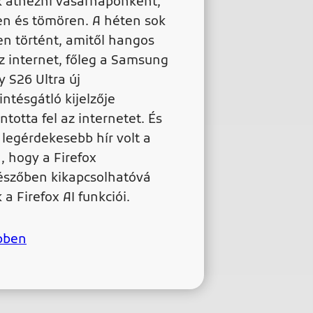
k átnézni vasárnaponként,
en és tömören. A héten sok
n történt, amitől hangos
az internet, főleg a Samsung
y S26 Ultra új
intésgátló kijelzője
ntotta fel az internetet. És
 legérdekesebb hír volt a
, hogy a Firefox
szőben kikapcsolhatóvá
 a Firefox AI funkciói.
bben