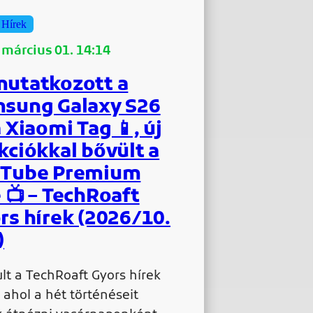
 Hírek
 március 01. 14:14
utatkozott a
sung Galaxy S26
a Xiaomi Tag 📱, új
kciókkal bővült a
Tube Premium
e 📺 – TechRoaft
rs hírek (2026/10.
)
ult a TechRoaft Gyors hírek
, ahol a hét történéseit