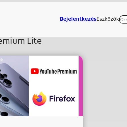
Ke
Bejelentkezés
Eszközök
emium Lite