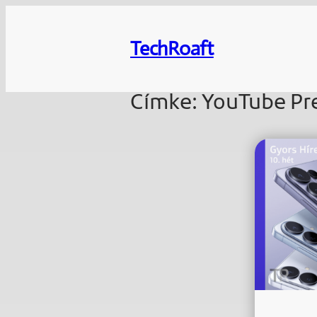
Ugrás
a
TechRoaft
tartalomhoz
Címke:
YouTube Pr