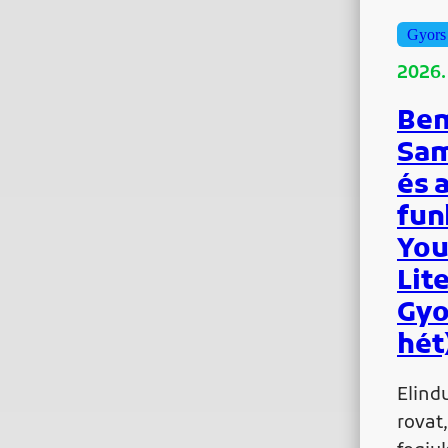
Gyors
2026.
Bem
Sam
és 
fun
You
Lit
Gyo
hét
Elind
rovat