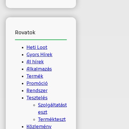
Rovatok
Heti Loot
Gyors Hírek
AI hírek
Alkalmazás
Termék
Promóció
Rendszer
Tesztelés
Szolgáltatást
eszt
Termékteszt
Közlemény