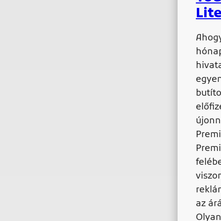
Lit
Ahogy
hónap
hivat
egyen
butít
előfi
újonn
Premi
Premi
feléb
viszo
reklá
az árá
Olyan