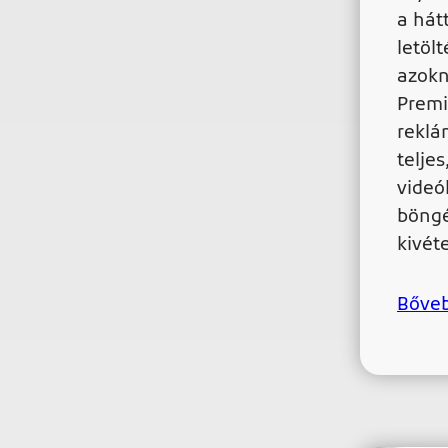
a hát
letöl
azokn
Premi
reklá
teljes
videó
böngé
kivét
Bőve