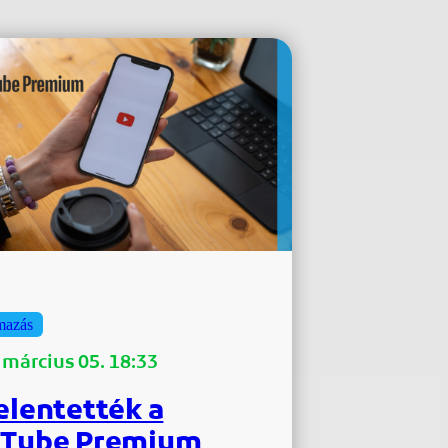
mazás
 március 05. 18:33
elentették a
Tube Premium