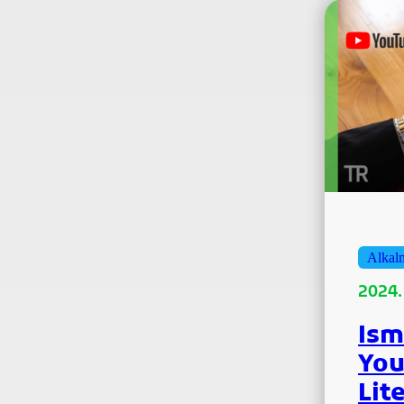
Alkal
2024.
Ism
You
Lit