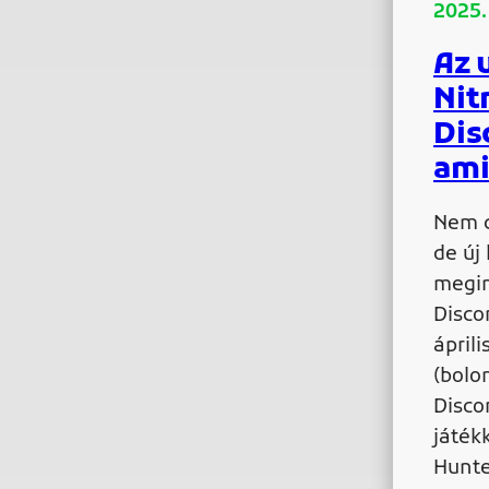
2025. 
Az 
Nit
Dis
ami
Nem c
de új
megint
Disco
áprili
(bolo
Disco
játék
Hunte