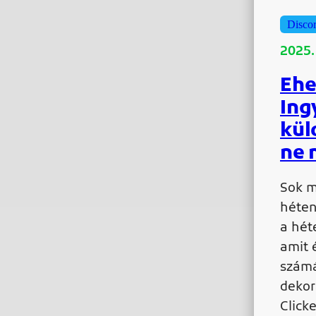
Disco
2025. 
Ehe
Ing
kül
ne 
Sok m
héten
a hét
amit 
számá
dekor
Click