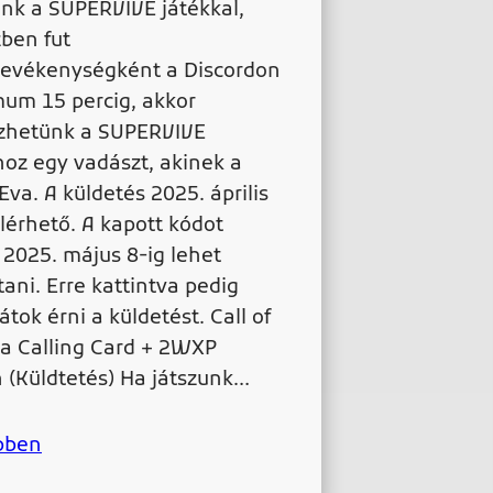
unk a SUPERVIVE játékkal,
ben fut
tevékenységként a Discordon
um 15 percig, akkor
zhetünk a SUPERVIVE
hoz egy vadászt, akinek a
Eva. A küldetés 2025. április
elérhető. A kapott kódot
 2025. május 8-ig lehet
tani. Erre kattintva pedig
átok érni a küldetést. Call of
 a Calling Card + 2WXP
 (Küldtetés) Ha játszunk…
bben