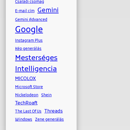
Családi csomag
Gemini
E-mail cím
Gemini Advanced
Google
Instagram Plus
Kép generálás
Mesterséges
Intelligencia
MICOLOX
Microsoft Store
Nickelodeon
Shein
TechRoaft
Threads
The Last Of Us
Windows
Zene generálás