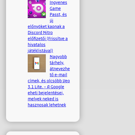
Ingyenes
Game
Passt, és
új
előnyöket kapnak a
Discord Nitro
előfizetői (Frissítve a
hivatalos
játéklistával)
Nagyobb
tárhely,
átnevezhe
tő e-mail
címek, és olcsóbb Veo
3.1 Lite. – A Google
eheti bejelentései,
melyek neked is
hasznosak lehetnek