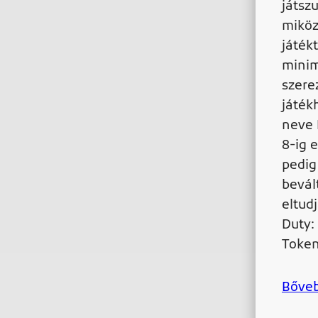
játsz
miköz
játék
minim
szere
játék
neve 
8-ig 
pedig
bevál
eltudj
Duty:
Token
Bőve