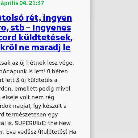
április 04. 21:37
utolsó rét, ingyen
ro, stb – Ingyenes
cord küldtetések,
kről ne maradj le
sak az új hétnek lesz vége,
 hónapunk is lett! A héten
 lett 3 új küldtetés a
rdon, emellett pedig mivel
s elseje volt nem rég
ndok napja), így készült a
rd természetesen egy
kal is. SUPERVIVE: the New
r: Eva vadász (Küldtetés) Ha