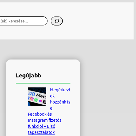
resés
Legújabb
Megérkezt
ek
hozzánk is
a
Facebook és
Instagram fizetős
funkciói – Első
tapasztalatok