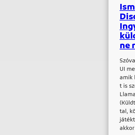
Ism
Dis
Ing
kül
ne 
Szóva
UI mel
amik 
t is 
Llama
(Küld
tal, k
játék
akkor