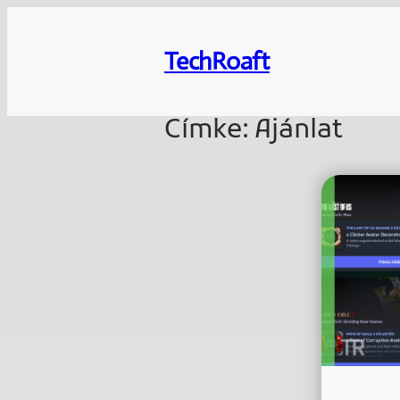
Ugrás
a
TechRoaft
tartalomhoz
Címke:
Ajánlat