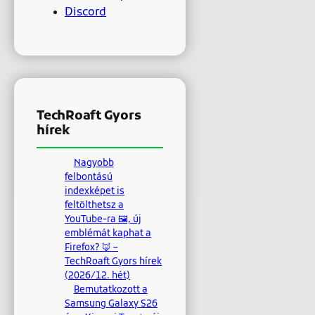
Discord
TechRoaft Gyors
hírek
Nagyobb
felbontású
indexképet is
feltölthetsz a
YouTube-ra 🖼, új
emblémát kaphat a
Firefox? 🦊 –
TechRoaft Gyors hírek
(2026/12. hét)
Bemutatkozott a
Samsung Galaxy S26