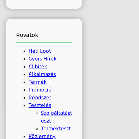
Rovatok
Heti Loot
Gyors Hírek
AI hírek
Alkalmazás
Termék
Promóció
Rendszer
Tesztelés
Szolgáltatást
eszt
Termékteszt
Közlemény