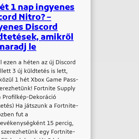
ét 1 nap ingyenes
cord Nitro? –
yenes Discord
dtetések, amikről
maradj le
l ezen a héten az új Discord
lett 3 új küldtetés is lett,
közül 1 hét Xbox Game Pass-
szerezhetünk! Fortnite Supply
 Profilkép-Dekoráció
tetés) Ha játszunk a Fortnite-
özben fut a
tevékenységként 15 percig,
 szerezhetünk egy Fortnite-