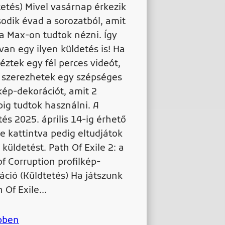
tetés) Mivel vasárnap érkezik
odik évad a sorozatból, amit
a Max-on tudtok nézni. Így
van egy ilyen küldetés is! Ha
ztek egy fél perces videót,
 szerezhetek egy szépséges
lkép-dekorációt, amit 2
ig tudtok használni. A
tés 2025. április 14-ig érhető
re kattintva pedig eltudjátok
 küldetést. Path Of Exile 2: a
of Corruption profilkép-
áció (Küldtetés) Ha játszunk
h Of Exile…
bben