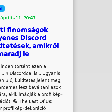
rd
április 11. 20:47
ti finomságok –
yenes Discord
dtetések, amikről
maradj le
inden történt ezen a
… A Discorddal is… Ugyanis
en 3 új küldtetés jelent meg,
érdemes lesz beváltani azok
ra, akik imádják a profilkép-
ációt! 😀 The Last Of Us:
er profilkép-dekoráció