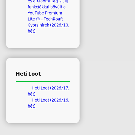
és a Xiaomi Tag 📱, új
funkciókkal bővült a
YouTube Premium
Lite 📺 – TechRoaft
Gyors hírek (2026/10.
hét)
Heti Loot
Heti Loot (2026/17.
hét)
Heti Loot (2026/16.
hét)