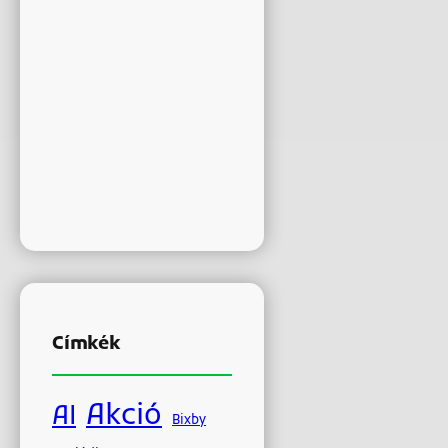
Címkék
Akció
AI
Bixby