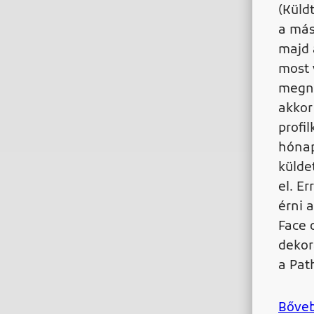
(Küld
a más
majd 
most 
megné
akkor
profi
hónap
külde
el. Er
érni a
Face 
dekor
a Pat
Bőve