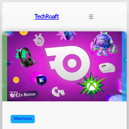
Ugrás
a
TechRoaft
tartalomhoz
Alkalmazás