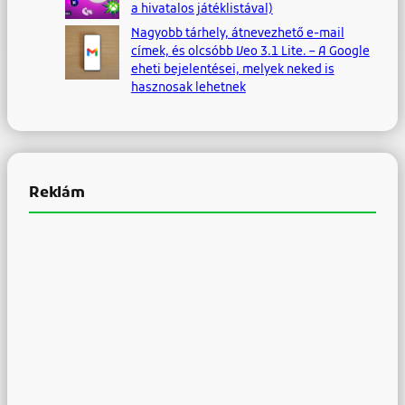
a hivatalos játéklistával)
Nagyobb tárhely, átnevezhető e-mail
címek, és olcsóbb Veo 3.1 Lite. – A Google
eheti bejelentései, melyek neked is
hasznosak lehetnek
Reklám