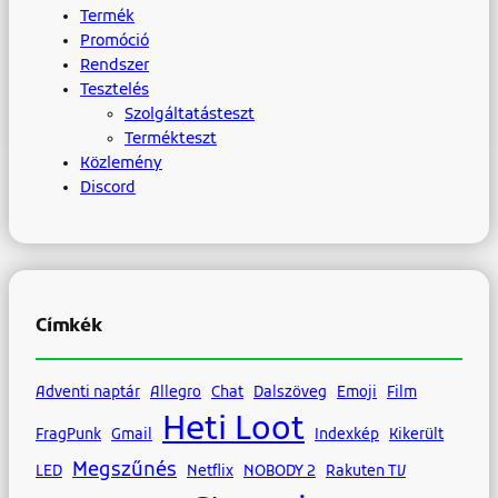
Termék
Promóció
Rendszer
Tesztelés
Szolgáltatásteszt
Termékteszt
Közlemény
Discord
Címkék
Adventi naptár
Allegro
Chat
Dalszöveg
Emoji
Film
Heti Loot
FragPunk
Gmail
Indexkép
Kikerült
Megszűnés
LED
Netflix
NOBODY 2
Rakuten TV