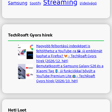
Streaming
Samsung
Spotify
Videóvágó
TechRoaft Gyors hírek
Nagyobb felbontású indexképet is
feltölthetsz a YouTube-ra 🖼, új emblémát
kaphat a Firefox?
– TechRoaft Gyors
hírek (2026/12. hét)
Bemutatkozott a Samsung Galaxy S26 és a
Xiaomi Tag
, új funkciókkal bővült a
YouTube Premium Lite
– TechRoaft
Gyors hírek (2026/10. hét)
Heti Loot