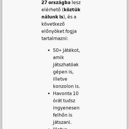
27 országba
lesz
elérhető (
köztük
nálunk is
), és a
következő
előnyöket fogja
tartalmazni:
50+ játékot,
amik
játszhatóak
gépen is,
illetve
konzolon is.
Havonta 10
órát tudsz
ingyenesen
felhőn is
játszani.