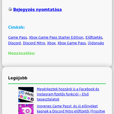
Bejegyzés nyomtatása
Címkék:
Game Pass
, 
Xbox Game Pass Starter Edition
, 
Előfizetés
, 
Discord
, 
Discord Nitro
, 
Xbox
, 
Xbox Game Pass
, 
Újdonság
Hozzászólás:
Legújabb
Megérkeztek hozzánk is a Facebook és
Instagram fizetős funkciói – Első
tapasztalatok
Ingyenes Game Passt, és új előnyöket
kapnak a Discord Nitro előfizetői (Frissítve