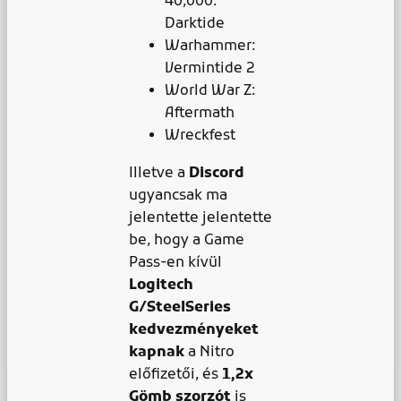
40,000:
Darktide
Warhammer:
Vermintide 2
World War Z:
Aftermath
Wreckfest
Illetve a
Discord
ugyancsak ma
jelentette jelentette
be, hogy a Game
Pass-en kívül
Logitech
G/SteelSeries
kedvezményeket
kapnak
a Nitro
előfizetői, és
1,2x
Gömb szorzót
is