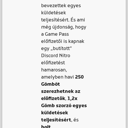
bevezettek egyes
küldetések
teljesítésért. És ami
még újdonság, hogy
a Game Pass
előfizetői is kapnak
egy „butított”
Discord Nitro
előfizetést
hamarosan,
amelyben havi
250
Gömböt
szerezhetnek az
előfizetők
,
1,2x
Gömb szorzó egyes
küldetések
teljesítésért
, és
bolt