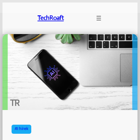
Ugrás
a
TechRoaft
tartalomhoz
AI hírek