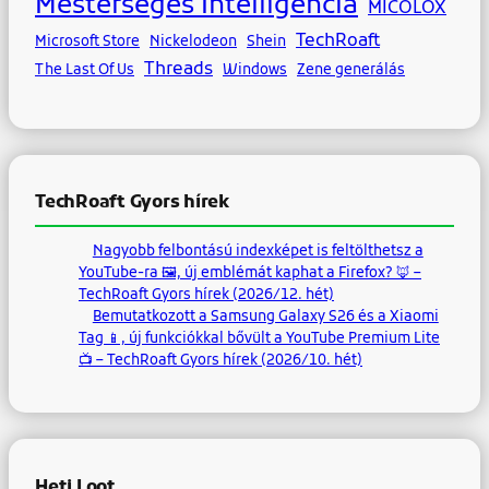
Mesterséges Intelligencia
MICOLOX
TechRoaft
Microsoft Store
Nickelodeon
Shein
Threads
The Last Of Us
Windows
Zene generálás
TechRoaft Gyors hírek
Nagyobb felbontású indexképet is feltölthetsz a
YouTube-ra 🖼, új emblémát kaphat a Firefox? 🦊 –
TechRoaft Gyors hírek (2026/12. hét)
Bemutatkozott a Samsung Galaxy S26 és a Xiaomi
Tag 📱, új funkciókkal bővült a YouTube Premium Lite
📺 – TechRoaft Gyors hírek (2026/10. hét)
Heti Loot