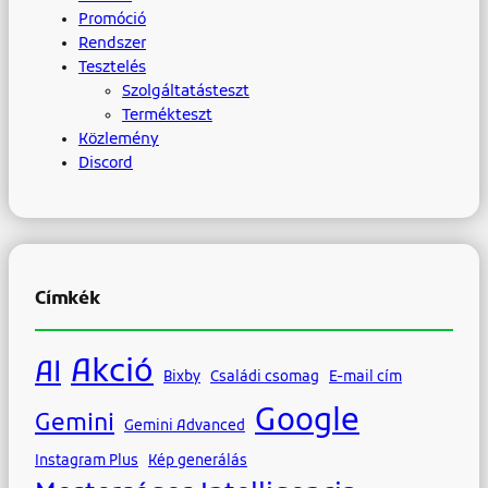
Promóció
Rendszer
Tesztelés
Szolgáltatásteszt
Termékteszt
Közlemény
Discord
Címkék
Akció
AI
Bixby
Családi csomag
E-mail cím
Google
Gemini
Gemini Advanced
Instagram Plus
Kép generálás