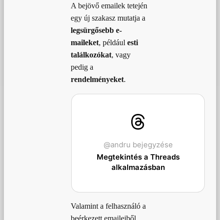
A bejövő emailek tetején
egy új szakasz mutatja a
legsürgősebb e-
maileket
, például
esti
találkozókat
, vagy
pedig a
rendelményeket
.
@andru bejegyzése
Megtekintés a Threads
alkalmazásban
Valamint a felhasználó a
beérkezett emaileiből