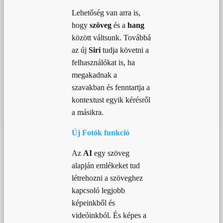
Lehetőség van arra is,
hogy
szöveg
és a
hang
között váltsunk. Továbbá
az új
Siri
tudja követni a
felhasználókat is, ha
megakadnak a
szavakban és fenntartja a
kontextust egyik kérésről
a másikra.
Új Fotók funkció
Az
AI
egy szöveg
alapján emlékeket tud
létrehozni a szöveghez
kapcsoló legjobb
képeinkből és
videóinkból. És képes a