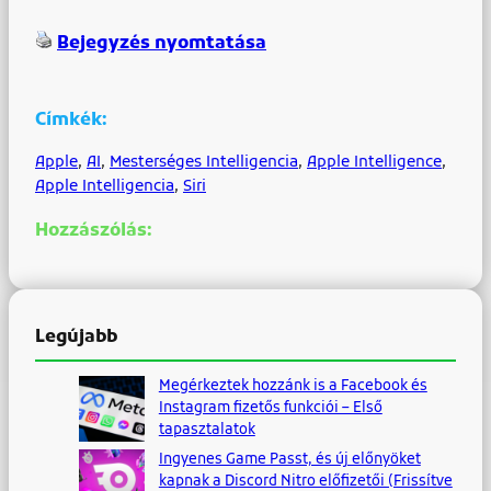
Bejegyzés nyomtatása
Címkék:
Apple
, 
AI
, 
Mesterséges Intelligencia
, 
Apple Intelligence
, 
Apple Intelligencia
, 
Siri
Hozzászólás:
Legújabb
Megérkeztek hozzánk is a Facebook és
Instagram fizetős funkciói – Első
tapasztalatok
Ingyenes Game Passt, és új előnyöket
kapnak a Discord Nitro előfizetői (Frissítve