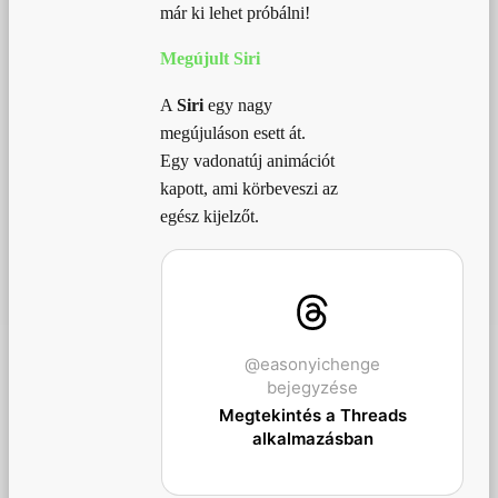
már ki lehet próbálni!
Megújult Siri
A
Siri
egy nagy
megújuláson esett át.
Egy vadonatúj animációt
kapott, ami körbeveszi az
egész kijelzőt.
@easonyichenge
bejegyzése
Megtekintés a Threads
alkalmazásban