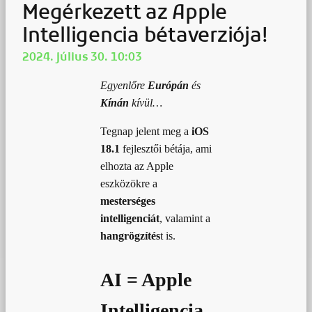
Megérkezett az Apple
Intelligencia bétaverziója!
2024. július 30. 10:03
Egyenlőre
Európán
és
Kínán
kívül…
Tegnap jelent meg a
iOS
18.1
fejlesztői bétája, ami
elhozta az Apple
eszközökre a
mesterséges
intelligenciát
, valamint a
hangrögzítés
t is.
AI = Apple
Intelligencia