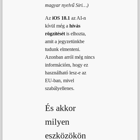
magyar nyelvű Siri…)
Az
iOS 18.1
az AI-n
kívül még a
hívás
rögzítését
is elhozta,
amit a jegyzetünkbe
tudunk elmenteni.
Azonban arról még nincs
információm, hogy ez
használható lesz-e az
EU-ban, mivel
szabályellenes.
És akkor
milyen
eszközökön